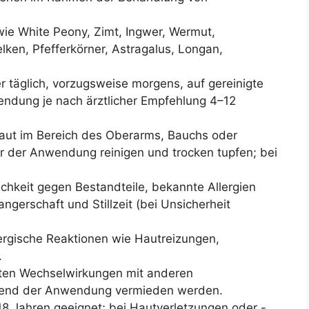
wie White Peony, Zimt, Ingwer, Wermut,
en, Pfefferkörner, Astragalus, Longan,
er täglich, vorzugsweise morgens, auf gereinigte
ndung je nach ärztlicher Empfehlung 4–12
Haut im Bereich des Oberarms, Bauchs oder
r der Anwendung reinigen und trocken tupfen; bei
chkeit gegen Bestandteile, bekannte Allergien
ngerschaft und Stillzeit (bei Unsicherheit
ergische Reaktionen wie Hautreizungen,
.
ten Wechselwirkungen mit anderen
hrend der Anwendung vermieden werden.
18 Jahren geeignet; bei Hautverletzungen oder -