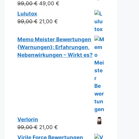
Ursprünglicher
Aktueller
99,00
€
49,00
€
Preis
Preis
Lulutox
war:
ist:
Ursprünglicher
Aktueller
99,00
€
21,00
€
99,00 €
49,00 €.
Preis
Preis
war:
ist:
Memo Meister Bewertungen
99,00 €
21,00 €.
{Warnungen}: Erfahrungen,
Nebenwirkungen – Wirkt es?
Verlorin
Ursprünglicher
Aktueller
99,00
€
21,00
€
Preis
Preis
Virile Force Bewertungen