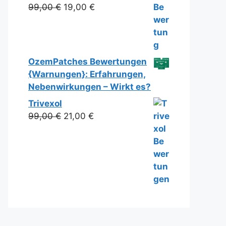
Ursprünglicher
Aktueller
99,00
€
19,00
€
Preis
Preis
war:
ist:
99,00 €
19,00 €.
OzemPatches Bewertungen
{Warnungen}: Erfahrungen,
Nebenwirkungen – Wirkt es?
Trivexol
Ursprünglicher
Aktueller
99,00
€
21,00
€
Preis
Preis
war:
ist:
99,00 €
21,00 €.