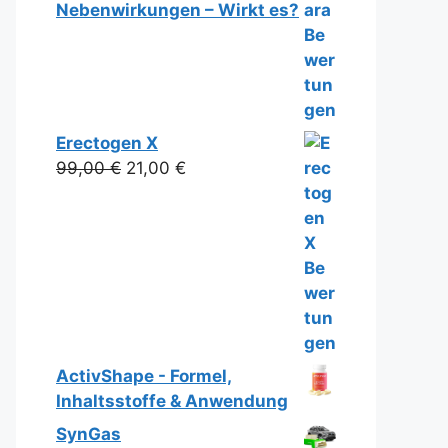
Nebenwirkungen – Wirkt es?
Erectogen X
Ursprünglicher
Aktueller
99,00
€
21,00
€
Preis
Preis
war:
ist:
99,00 €
21,00 €.
ActivShape - Formel,
Inhaltsstoffe & Anwendung
SynGas