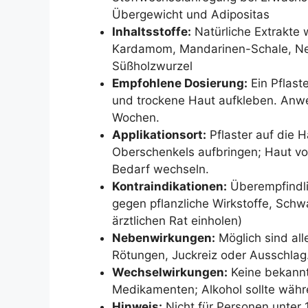
Übergewicht und Adipositas
Inhaltsstoffe:
Natürliche Extrakte 
Kardamom, Mandarinen-Schale, Nelk
Süßholzwurzel
Empfohlene Dosierung:
Ein Pflast
und trockene Haut aufkleben. Anwe
Wochen.
Applikationsort:
Pflaster auf die 
Oberschenkels aufbringen; Haut vo
Bedarf wechseln.
Kontraindikationen:
Überempfindli
gegen pflanzliche Wirkstoffe, Schwa
ärztlichen Rat einholen)
Nebenwirkungen:
Möglich sind all
Rötungen, Juckreiz oder Ausschlag
Wechselwirkungen:
Keine bekann
Medikamenten; Alkohol sollte wä
Hinweis:
Nicht für Personen unter 