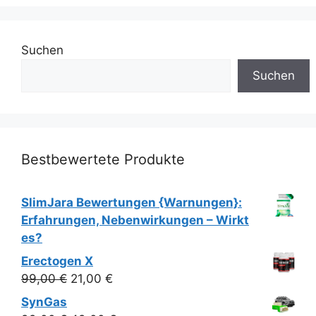
Suchen
Suchen
Bestbewertete Produkte
SlimJara Bewertungen {Warnungen}:
Erfahrungen, Nebenwirkungen – Wirkt
es?
Erectogen X
Ursprünglicher
Aktueller
99,00
€
21,00
€
Preis
Preis
SynGas
war:
ist: