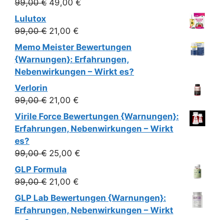
Ursprünglicher
Aktueller
99,00
€
49,00
€
99,00 €
21,00 €.
Preis
Preis
Lulutox
war:
ist:
Ursprünglicher
Aktueller
99,00
€
21,00
€
99,00 €
49,00 €.
Preis
Preis
Memo Meister Bewertungen
war:
ist:
{Warnungen}: Erfahrungen,
99,00 €
21,00 €.
Nebenwirkungen – Wirkt es?
Verlorin
Ursprünglicher
Aktueller
99,00
€
21,00
€
Preis
Preis
Virile Force Bewertungen {Warnungen}:
war:
ist:
Erfahrungen, Nebenwirkungen – Wirkt
99,00 €
21,00 €.
es?
Ursprünglicher
Aktueller
99,00
€
25,00
€
Preis
Preis
GLP Formula
war:
ist:
Ursprünglicher
Aktueller
99,00
€
21,00
€
99,00 €
25,00 €.
Preis
Preis
GLP Lab Bewertungen {Warnungen}:
war:
ist:
Erfahrungen, Nebenwirkungen – Wirkt
99,00 €
21,00 €.