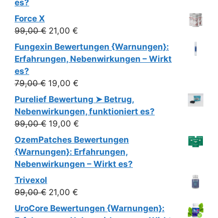
es?
Force X
Ursprünglicher
Aktueller
99,00
€
21,00
€
Preis
Preis
Fungexin Bewertungen {Warnungen}:
war:
ist:
Erfahrungen, Nebenwirkungen – Wirkt
99,00 €
21,00 €.
es?
Ursprünglicher
Aktueller
79,00
€
19,00
€
Preis
Preis
Purelief Bewertung ➤ Betrug,
war:
ist:
Nebenwirkungen, funktioniert es?
79,00 €
19,00 €.
Ursprünglicher
Aktueller
99,00
€
19,00
€
Preis
Preis
OzemPatches Bewertungen
war:
ist:
{Warnungen}: Erfahrungen,
99,00 €
19,00 €.
Nebenwirkungen – Wirkt es?
Trivexol
Ursprünglicher
Aktueller
99,00
€
21,00
€
Preis
Preis
UroCore Bewertungen {Warnungen}:
war:
ist: