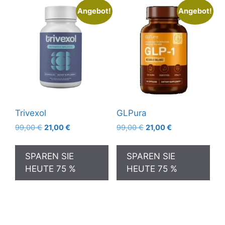
Angebot!
Angebot!
Trivexol
GLPura
Ursprünglicher
Aktueller
Ursprünglicher
Aktueller
99,00
€
21,00
€
99,00
€
21,00
€
Preis
Preis
Preis
Preis
war:
ist:
war:
ist:
SPAREN SIE
SPAREN SIE
99,00 €
21,00 €.
99,00 €
21,00 €.
HEUTE 75 %
HEUTE 75 %